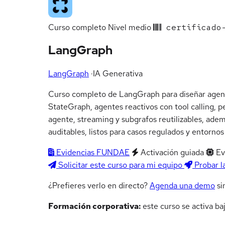
Curso completo
Nivel medio
certificado-
LangGraph
LangGraph
·
IA Generativa
Curso completo de LangGraph para diseñar agentes
StateGraph, agentes reactivos con tool calling, 
agente, streaming y subgrafos reutilizables, ade
auditables, listos para casos regulados y entorno
Evidencias FUNDAE
Activación guiada
Ev
Solicitar este curso para mi equipo
Probar l
¿Prefieres verlo en directo?
Agenda una demo
si
Formación corporativa:
este curso se activa ba