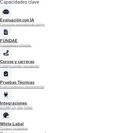
Capacidades clave
Evaluación con IA
Corrección automática de código
FUNDAE
Trazabilidad e informes
Cursos y carreras
Catálogo amplio y actualizado
Pruebas Técnicas
Evalúa candidatos objetivamente
Integraciones
SCORM, LTI, SSO, SAML
White Label
Tu marca, tu dominio