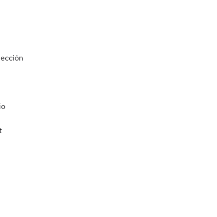
ección
io
t