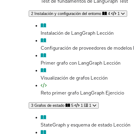
Test de fundamentos de LangGraph
Test
2
Instalación y configuración del entorno
4
1
Instalación de LangGraph
Lección
Configuración de proveedores de modelos
Primer grafo con LangGraph
Lección
Visualización de grafos
Lección
Reto primer grafo LangGraph
Ejercicio
3
Grafos de estado
5
1
1
StateGraph y esquema de estado
Lección