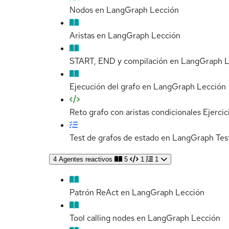
Nodos en LangGraph
Lección
Aristas en LangGraph
Lección
START, END y compilación en LangGraph
L
Ejecución del grafo en LangGraph
Lección
Reto grafo con aristas condicionales
Ejercic
Test de grafos de estado en LangGraph
Tes
4
Agentes reactivos
5
1
1
Patrón ReAct en LangGraph
Lección
Tool calling nodes en LangGraph
Lección