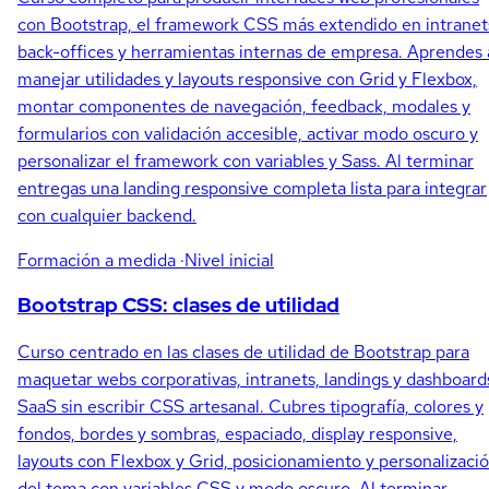
con Bootstrap, el framework CSS más extendido en intranet
back-offices y herramientas internas de empresa. Aprendes 
manejar utilidades y layouts responsive con Grid y Flexbox,
montar componentes de navegación, feedback, modales y
formularios con validación accesible, activar modo oscuro y
personalizar el framework con variables y Sass. Al terminar
entregas una landing responsive completa lista para integrar
con cualquier backend.
Formación a medida
·Nivel inicial
Bootstrap CSS: clases de utilidad
Curso centrado en las clases de utilidad de Bootstrap para
maquetar webs corporativas, intranets, landings y dashboard
SaaS sin escribir CSS artesanal. Cubres tipografía, colores y
fondos, bordes y sombras, espaciado, display responsive,
layouts con Flexbox y Grid, posicionamiento y personalizaci
del tema con variables CSS y modo oscuro. Al terminar