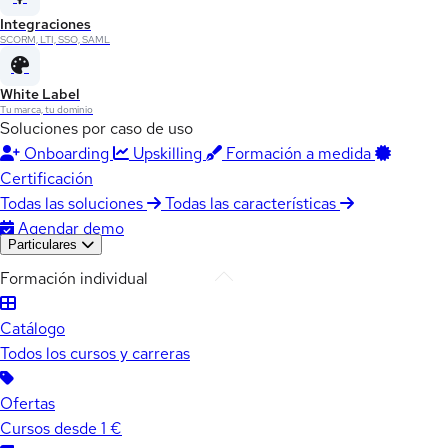
Integraciones
SCORM, LTI, SSO, SAML
White Label
Tu marca, tu dominio
Soluciones por caso de uso
Onboarding
Upskilling
Formación a medida
Certificación
Todas las soluciones
Todas las características
Agendar demo
Particulares
Formación individual
Catálogo
Todos los cursos y carreras
Ofertas
Cursos desde 1 €