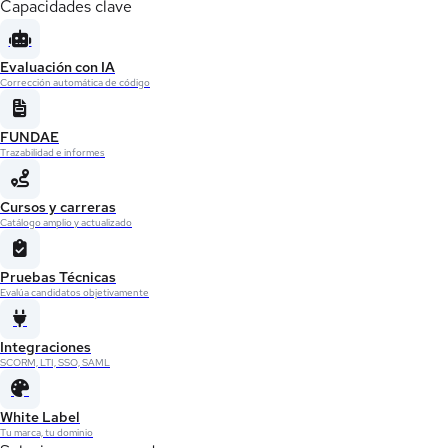
Capacidades clave
Evaluación con IA
Corrección automática de código
FUNDAE
Trazabilidad e informes
Cursos y carreras
Catálogo amplio y actualizado
Pruebas Técnicas
Evalúa candidatos objetivamente
Integraciones
SCORM, LTI, SSO, SAML
White Label
Tu marca, tu dominio