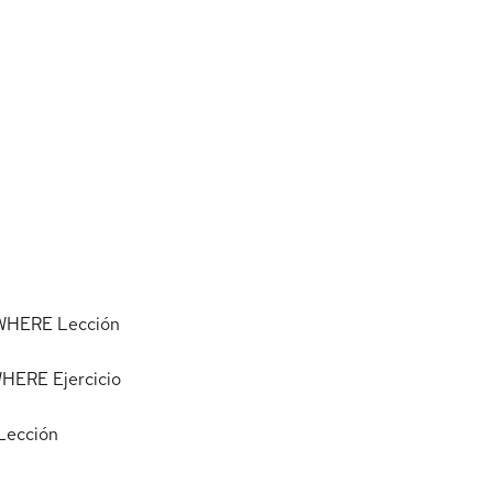
y WHERE
Lección
 WHERE
Ejercicio
Lección