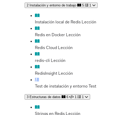
2
Instalación y entorno de trabajo
5
1
Instalación local de Redis
Lección
Redis en Docker
Lección
Redis Cloud
Lección
redis-cli
Lección
RedisInsight
Lección
Test de instalación y entorno
Test
3
Estructuras de datos
6
1
1
Strings en Redis
Lección