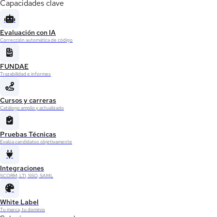
Capacidades clave
Evaluación con IA
Corrección automática de código
FUNDAE
Trazabilidad e informes
Cursos y carreras
Catálogo amplio y actualizado
Pruebas Técnicas
Evalúa candidatos objetivamente
Integraciones
SCORM, LTI, SSO, SAML
White Label
Tu marca, tu dominio