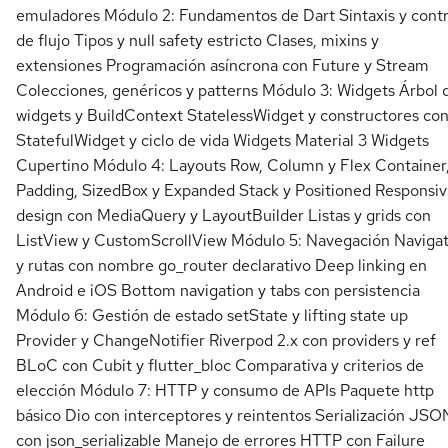
emuladores Módulo 2: Fundamentos de Dart Sintaxis y contr
de flujo Tipos y null safety estricto Clases, mixins y
extensiones Programación asíncrona con Future y Stream
Colecciones, genéricos y patterns Módulo 3: Widgets Árbol 
widgets y BuildContext StatelessWidget y constructores con
StatefulWidget y ciclo de vida Widgets Material 3 Widgets
Cupertino Módulo 4: Layouts Row, Column y Flex Container
Padding, SizedBox y Expanded Stack y Positioned Responsi
design con MediaQuery y LayoutBuilder Listas y grids con
ListView y CustomScrollView Módulo 5: Navegación Naviga
y rutas con nombre go_router declarativo Deep linking en
Android e iOS Bottom navigation y tabs con persistencia
Módulo 6: Gestión de estado setState y lifting state up
Provider y ChangeNotifier Riverpod 2.x con providers y ref
BLoC con Cubit y flutter_bloc Comparativa y criterios de
elección Módulo 7: HTTP y consumo de APIs Paquete http
básico Dio con interceptores y reintentos Serialización JSO
con json_serializable Manejo de errores HTTP con Failure