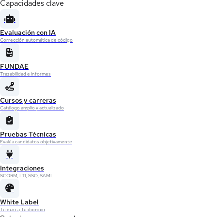
Capacidades clave
Evaluación con IA
Corrección automática de código
FUNDAE
Trazabilidad e informes
Cursos y carreras
Catálogo amplio y actualizado
Pruebas Técnicas
Evalúa candidatos objetivamente
Integraciones
SCORM, LTI, SSO, SAML
White Label
Tu marca, tu dominio