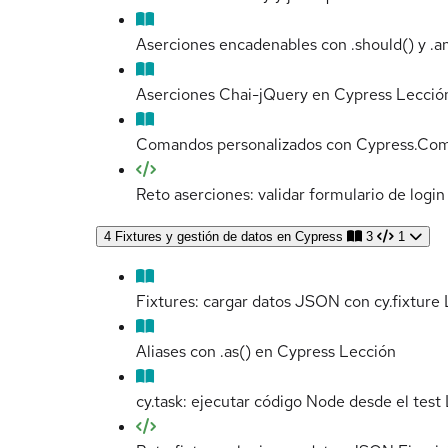
Aserciones encadenables con .should() y .a
Aserciones Chai-jQuery en Cypress
Lecció
Comandos personalizados con Cypress.Co
Reto aserciones: validar formulario de login
4
Fixtures y gestión de datos en Cypress
3
1
Fixtures: cargar datos JSON con cy.fixture
Aliases con .as() en Cypress
Lección
cy.task: ejecutar código Node desde el test