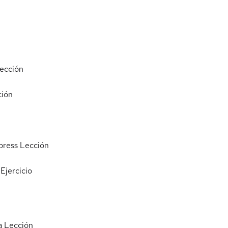
ección
ción
press
Lección
Ejercicio
a
Lección