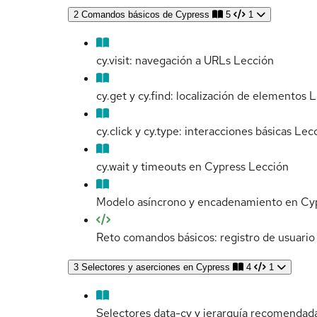
2
Comandos básicos de Cypress
5
1
cy.visit: navegación a URLs
Lección
cy.get y cy.find: localización de elementos
L
cy.click y cy.type: interacciones básicas
Lec
cy.wait y timeouts en Cypress
Lección
Modelo asíncrono y encadenamiento en Cy
Reto comandos básicos: registro de usuario
3
Selectores y aserciones en Cypress
4
1
Selectores data-cy y jerarquía recomendad