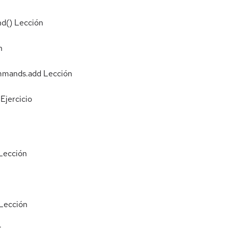
nd()
Lección
n
mmands.add
Lección
Ejercicio
Lección
Lección