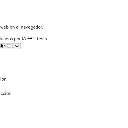
 web en el navegador.
luados por IA
2 tests
4
1
ión
cción