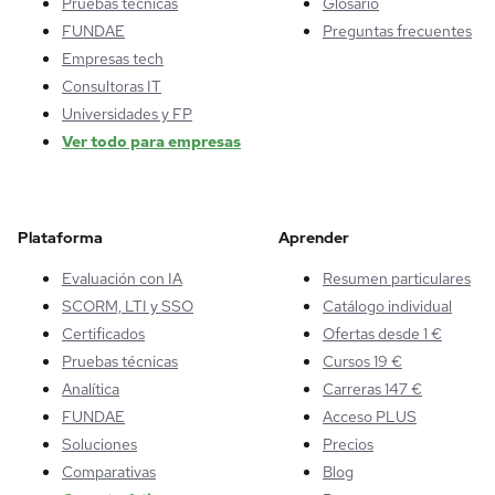
Pruebas técnicas
Glosario
FUNDAE
Preguntas frecuentes
Empresas tech
Consultoras IT
Universidades y FP
Ver todo para empresas
Plataforma
Aprender
Evaluación con IA
Resumen particulares
SCORM, LTI y SSO
Catálogo individual
Certificados
Ofertas desde 1 €
Pruebas técnicas
Cursos 19 €
Analítica
Carreras 147 €
FUNDAE
Acceso PLUS
Soluciones
Precios
Comparativas
Blog