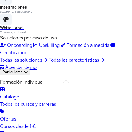
Integraciones
SCORM, LTI, SSO, SAML
White Label
Tu marca, tu dominio
Soluciones por caso de uso
Onboarding
Upskilling
Formación a medida
Certificación
Todas las soluciones
Todas las características
Agendar demo
Particulares
Formación individual
Catálogo
Todos los cursos y carreras
Ofertas
Cursos desde 1 €