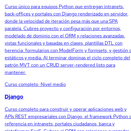
Curso único para equipos Python que entregan intranets,
back-offices y portales con Django renderizado en servidor,
donde la velocidad de iteración pesa más que una SPA
paralela. Cubres proyecto y configuración por entornos,
modelado de dominio con el ORM y relaciones avanzadas,
vistas funcionales y basadas en clases, plantillas DTL con
herencia, formularios con ModelForm y formsets, y gestión 
estáticos y media. Al terminar dominas el ciclo completo del
patrón MVT con un CRUD server-rendered listo para
mantener.
Curso completo
·Nivel medio
Django
Curso completo para construir y operar aplicaciones web y
APIs REST empresariales con Django, el framework Python 
referencia en intranets, portales ciudadanos, banca y