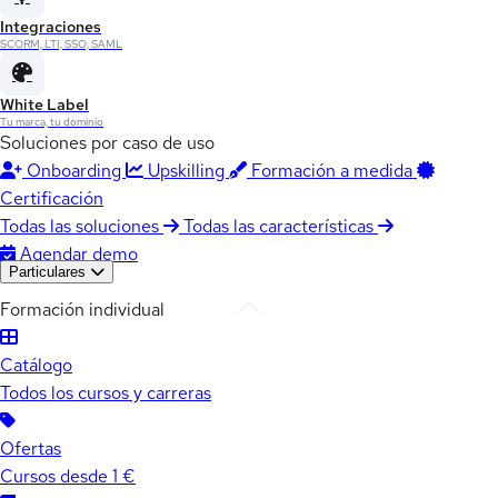
Integraciones
SCORM, LTI, SSO, SAML
White Label
Tu marca, tu dominio
Soluciones por caso de uso
Onboarding
Upskilling
Formación a medida
Certificación
Todas las soluciones
Todas las características
Agendar demo
Particulares
Formación individual
Catálogo
Todos los cursos y carreras
Ofertas
Cursos desde 1 €