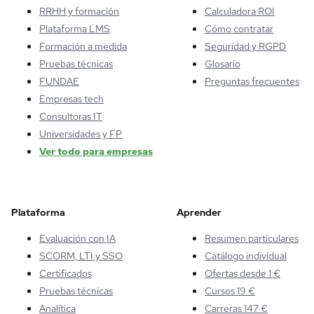
RRHH y formación
Calculadora ROI
Plataforma LMS
Cómo contratar
Formación a medida
Seguridad y RGPD
Pruebas técnicas
Glosario
FUNDAE
Preguntas frecuentes
Empresas tech
Consultoras IT
Universidades y FP
Ver todo para empresas
Plataforma
Aprender
Evaluación con IA
Resumen particulares
SCORM, LTI y SSO
Catálogo individual
Certificados
Ofertas desde 1 €
Pruebas técnicas
Cursos 19 €
Analítica
Carreras 147 €