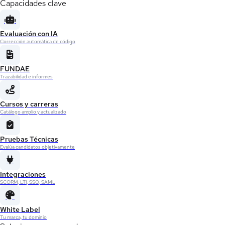
Capacidades clave
Evaluación con IA
Corrección automática de código
FUNDAE
Trazabilidad e informes
Cursos y carreras
Catálogo amplio y actualizado
Pruebas Técnicas
Evalúa candidatos objetivamente
Integraciones
SCORM, LTI, SSO, SAML
White Label
Tu marca, tu dominio