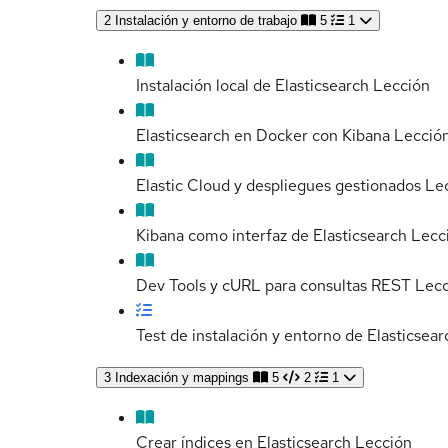
2
Instalación y entorno de trabajo
5
1
Instalación local de Elasticsearch
Lección
Elasticsearch en Docker con Kibana
Lecció
Elastic Cloud y despliegues gestionados
Le
Kibana como interfaz de Elasticsearch
Lecc
Dev Tools y cURL para consultas REST
Lecc
Test de instalación y entorno de Elasticsear
3
Indexación y mappings
5
2
1
Crear índices en Elasticsearch
Lección