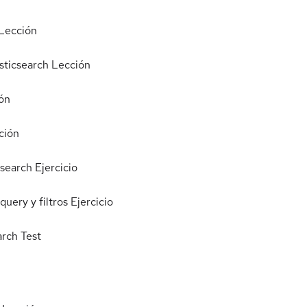
Lección
sticsearch
Lección
ón
ción
csearch
Ejercicio
uery y filtros
Ejercicio
arch
Test