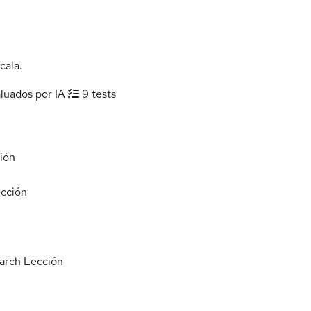
cala.
aluados por IA
9 tests
ión
cción
arch
Lección