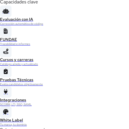
Capacidades clave
Evaluación con IA
Corrección automática de código
FUNDAE
Trazabilidad e informes
Cursos y carreras
Catálogo amplio y actualizado
Pruebas Técnicas
Evalúa candidatos objetivamente
Integraciones
SCORM, LTI, SSO, SAML
White Label
Tu marca, tu dominio