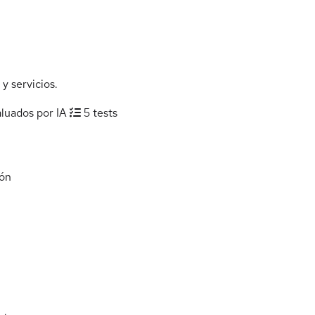
y servicios.
aluados por IA
5 tests
ón