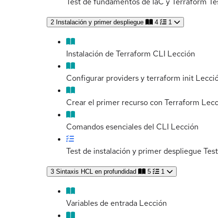
Test de fundamentos de IaC y Terraform
Te
2
Instalación y primer despliegue
4
1
Instalación de Terraform CLI
Lección
Configurar providers y terraform init
Lecci
Crear el primer recurso con Terraform
Lecc
Comandos esenciales del CLI
Lección
Test de instalación y primer despliegue
Test
3
Sintaxis HCL en profundidad
5
1
Variables de entrada
Lección