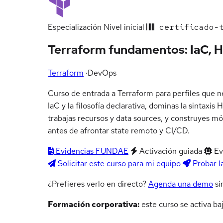
Especialización
Nivel inicial
certificado-t
Terraform fundamentos: IaC, H
Terraform
·
DevOps
Curso de entrada a Terraform para perfiles que 
IaC y la filosofía declarativa, dominas la sintaxi
trabajas recursos y data sources, y construyes mó
antes de afrontar state remoto y CI/CD.
Evidencias FUNDAE
Activación guiada
Ev
Solicitar este curso para mi equipo
Probar l
¿Prefieres verlo en directo?
Agenda una demo
si
Formación corporativa:
este curso se activa ba