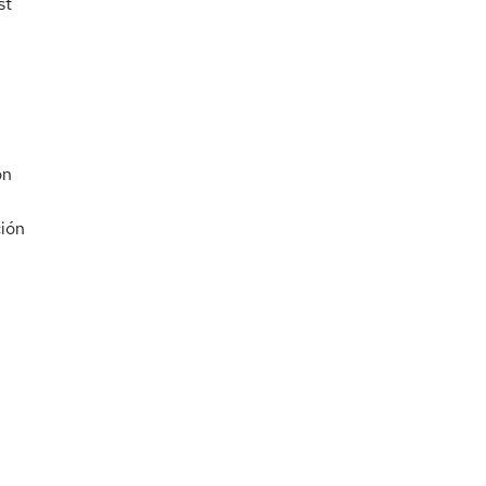
st
ón
ión