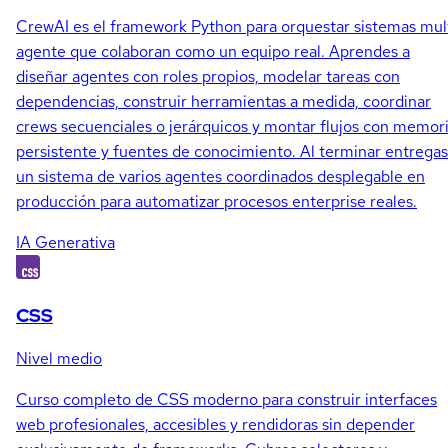
CrewAI es el framework Python para orquestar sistemas mul
agente que colaboran como un equipo real. Aprendes a
diseñar agentes con roles propios, modelar tareas con
dependencias, construir herramientas a medida, coordinar
crews secuenciales o jerárquicos y montar flujos con memor
persistente y fuentes de conocimiento. Al terminar entregas
un sistema de varios agentes coordinados desplegable en
producción para automatizar procesos enterprise reales.
IA Generativa
CSS
Nivel medio
Curso completo de CSS moderno para construir interfaces
web profesionales, accesibles y rendidoras sin depender