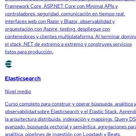
Framework Core, ASP.NET Core con Minimal APIs y
controladores, seguridad, comunicación en tiempo real,
interfaces web con Razor y Blazor, observabilidad y
orquestación con Aspire, testing, despliegue con
contenedores y clientes multiplataforma. Al terminar domin
el stack .NET de extremo a extremo y construyes servicios
listos para producción.
Elasticsearch
Nivel medio
Curso completo para construir y operar búsqueda, analítica 
observabilidad sobre Elasticsearch y el Elastic Stack. Aprend
la arquitectura distribuida, indexación y mappings, Query D
avanzado, búsqueda vectorial y semántica, agregaciones par
analítica, pipelines de ingestión con Logstash y Beats,