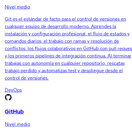
Nivel medio
Git es el estándar de facto para el control de versiones en
cualquier equipo de desarrollo moderno. Aprendes la
instalación y configuración profesional, el flujo de estados y
comandos diarios, el trabajo con ramas y resolución de
conflictos, los flujos colaborativos en GitHub con pull reques
y los primeros pipelines de integración continua. Al terminar
trabajas con autonomía en cualquier repositorio, rescatas
trabajo perdido y automatizas test y despliegue desde el
control de versiones.
DevOps
GitHub
Nivel medio