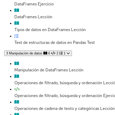
DataFrames
Ejercicio
DataFrames
Lección
Tipos de datos en DataFrames
Lección
Test de estructuras de datos en Pandas
Test
3
Manipulación de datos
6
2
1
Manipulación de DataFrames
Lección
Operaciones de filtrado, búsqueda y ordenación
Lecci
Operaciones de filtrado, búsqueda y ordenación
Ejerci
Operaciones de cadena de texto y categóricas
Lección