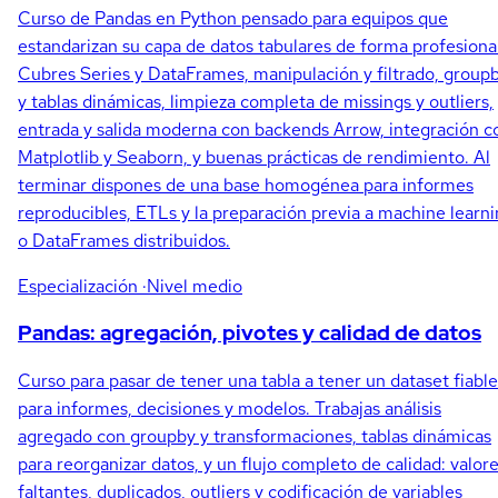
Curso de Pandas en Python pensado para equipos que
estandarizan su capa de datos tabulares de forma profesional
Cubres Series y DataFrames, manipulación y filtrado, group
y tablas dinámicas, limpieza completa de missings y outliers,
entrada y salida moderna con backends Arrow, integración c
Matplotlib y Seaborn, y buenas prácticas de rendimiento. Al
terminar dispones de una base homogénea para informes
reproducibles, ETLs y la preparación previa a machine learn
o DataFrames distribuidos.
Especialización
·Nivel medio
Pandas: agregación, pivotes y calidad de datos
Curso para pasar de tener una tabla a tener un dataset fiable
para informes, decisiones y modelos. Trabajas análisis
agregado con groupby y transformaciones, tablas dinámicas
para reorganizar datos, y un flujo completo de calidad: valor
faltantes, duplicados, outliers y codificación de variables