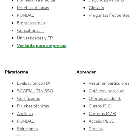
Formación a medida
Seguridad y RGPD
Pruebas técnicas
Glosario
FUNDAE
Preguntas frecuentes
Empresas tech
Consultoras IT
Universidades y FP
Ver todo para empresas
Plataforma
Aprender
Evaluación con IA
Resumen particulares
SCORM, LTI y SSO
Catálogo individual
Certificados
Ofertas desde 1 €
Pruebas técnicas
Cursos 19 €
Analítica
Carreras 147 €
FUNDAE
Acceso PLUS
Soluciones
Precios