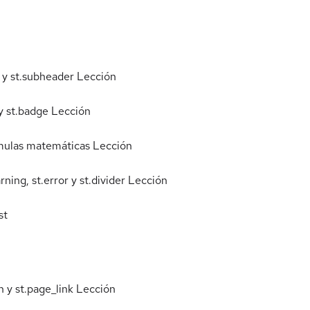
r y st.subheader
Lección
 st.badge
Lección
órmulas matemáticas
Lección
ning, st.error y st.divider
Lección
st
n y st.page_link
Lección