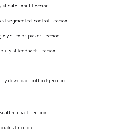
y st.date_input
Lección
ls y st.segmented_control
Lección
ggle y st.color_picker
Lección
nput y st.feedback
Lección
t
der y download_button
Ejercicio
t.scatter_chart
Lección
aciales
Lección