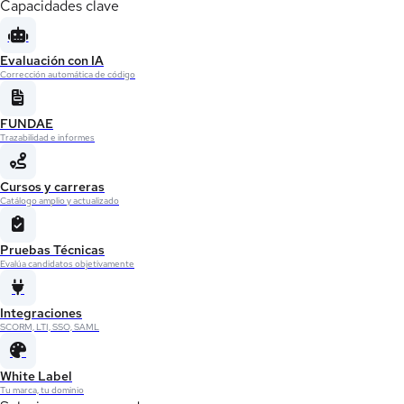
Capacidades clave
Evaluación con IA
Corrección automática de código
FUNDAE
Trazabilidad e informes
Cursos y carreras
Catálogo amplio y actualizado
Pruebas Técnicas
Evalúa candidatos objetivamente
Integraciones
SCORM, LTI, SSO, SAML
White Label
Tu marca, tu dominio