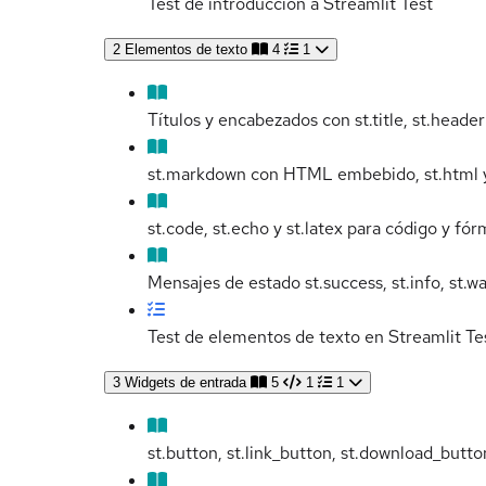
Test de introducción a Streamlit
Test
2
Elementos de texto
4
1
Títulos y encabezados con st.title, st.heade
st.markdown con HTML embebido, st.html y
st.code, st.echo y st.latex para código y f
Mensajes de estado st.success, st.info, st.war
Test de elementos de texto en Streamlit
Te
3
Widgets de entrada
5
1
1
st.button, st.link_button, st.download_butto