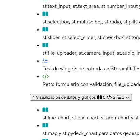
st.text_input, st.text_area, st.number_input 
st.selectbox, st.multiselect, st.radio, st.pil
st.slider, st.select_slider, st.checkbox, st.to
st.file_uploader, st.camera_input, st.audio_i
Test de widgets de entrada en Streamlit
Tes
Reto: formulario con validación, file_uploa
4
Visualización de datos y gráficos
5
2
1
st.line_chart, st.bar_chart, st.area_chart y s
st.map y st.pydeck_chart para datos geoesp