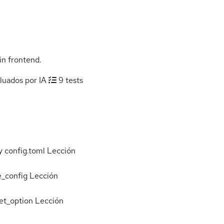
in frontend.
luados por IA
9 tests
y config.toml
Lección
e_config
Lección
set_option
Lección