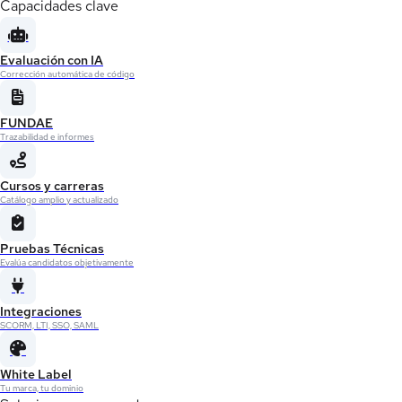
Capacidades clave
Evaluación con IA
Corrección automática de código
FUNDAE
Trazabilidad e informes
Cursos y carreras
Catálogo amplio y actualizado
Pruebas Técnicas
Evalúa candidatos objetivamente
Integraciones
SCORM, LTI, SSO, SAML
White Label
Tu marca, tu dominio