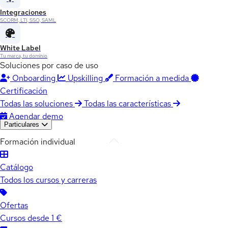
Integraciones
SCORM, LTI, SSO, SAML
White Label
Tu marca, tu dominio
Soluciones por caso de uso
Onboarding
Upskilling
Formación a medida
Certificación
Todas las soluciones
Todas las características
Agendar demo
Particulares
Formación individual
Catálogo
Todos los cursos y carreras
Ofertas
Cursos desde 1 €