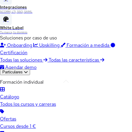
Integraciones
SCORM, LTI, SSO, SAML
White Label
Tu marca, tu dominio
Soluciones por caso de uso
Onboarding
Upskilling
Formación a medida
Certificación
Todas las soluciones
Todas las características
Agendar demo
Particulares
Formación individual
Catálogo
Todos los cursos y carreras
Ofertas
Cursos desde 1 €