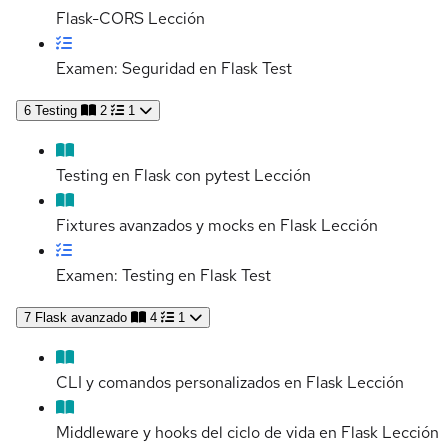
Flask-CORS
Lección
Examen: Seguridad en Flask
Test
6
Testing
2
1
Testing en Flask con pytest
Lección
Fixtures avanzados y mocks en Flask
Lección
Examen: Testing en Flask
Test
7
Flask avanzado
4
1
CLI y comandos personalizados en Flask
Lección
Middleware y hooks del ciclo de vida en Flask
Lección