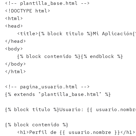
<!-- plantilla_base.html -->

<!DOCTYPE html>

<html>

<head>

    <title>{% block titulo %}Mi Aplicación{
</head>

<body>

    {% block contenido %}{% endblock %}

</body>

</html>

<!-- pagina_usuario.html -->

{% extends "plantilla_base.html" %}

{% block titulo %}Usuario: {{ usuario.nombr
{% block contenido %}

    <h1>Perfil de {{ usuario.nombre }}</h1>
