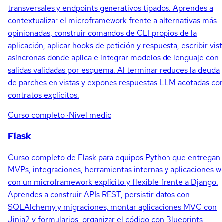
transversales y endpoints generativos tipados. Aprendes a
contextualizar el microframework frente a alternativas más
opinionadas, construir comandos de CLI propios de la
aplicación, aplicar hooks de petición y respuesta, escribir vis
asíncronas donde aplica e integrar modelos de lenguaje con
salidas validadas por esquema. Al terminar reduces la deuda
de parches en vistas y expones respuestas LLM acotadas co
contratos explícitos.
Curso completo
·Nivel medio
Flask
Curso completo de Flask para equipos Python que entregan
MVPs, integraciones, herramientas internas y aplicaciones 
con un microframework explícito y flexible frente a Django.
Aprendes a construir APIs REST, persistir datos con
SQLAlchemy y migraciones, montar aplicaciones MVC con
Jinja2 y formularios, organizar el código con Blueprints,