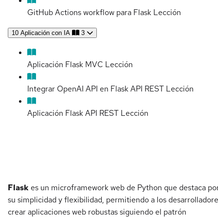
GitHub Actions workflow para Flask
Lección
10
Aplicación con IA
3
Aplicación Flask MVC
Lección
Integrar OpenAI API en Flask API REST
Lección
Aplicación Flask API REST
Lección
Detalles del curso
Flask
es un microframework web de Python que destaca po
su simplicidad y flexibilidad, permitiendo a los desarrollador
crear aplicaciones web robustas siguiendo el patrón