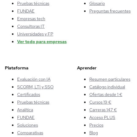
Pruebas técnicas
Glosario
FUNDAE
Preguntas frecuentes
Empresas tech
Consultoras IT
Universidades y FP
Ver todo para empresas
Plataforma
Aprender
Evaluación con IA
Resumen particulares
SCORM, LTI y SSO
Catálogo individual
Certificados
Ofertas desde 1 €
Pruebas técnicas
Cursos 19 €
Analítica
Carreras 147 €
FUNDAE
Acceso PLUS
Soluciones
Precios
Comparativas
Blog