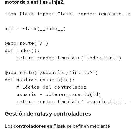
motor de plantillas Jinja2
.
from flask import Flask, render_template, re
app = Flask(__name__)

@app.route('/')

def index():

    return render_template('index.html')

@app.route('/usuarios/<int:id>')

def mostrar_usuario(id):

    # Lógica del controlador

    usuario = obtener_usuario(id)

Gestión de rutas y controladores
Los
controladores en Flask
se definen mediante