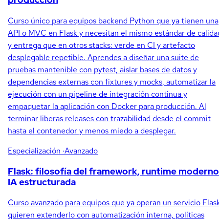
Curso único para equipos backend Python que ya tienen una
API o MVC en Flask y necesitan el mismo estándar de calida
y entrega que en otros stacks: verde en CI y artefacto
desplegable repetible. Aprendes a diseñar una suite de
pruebas mantenible con pytest, aislar bases de datos y
dependencias externas con fixtures y mocks, automatizar la
ejecución con un pipeline de integración continua y
empaquetar la aplicación con Docker para producción. Al
terminar liberas releases con trazabilidad desde el commit
hasta el contenedor y menos miedo a desplegar.
Especialización
·Avanzado
Flask: filosofía del framework, runtime moderno
IA estructurada
Curso avanzado para equipos que ya operan un servicio Flas
quieren extenderlo con automatización interna, políticas