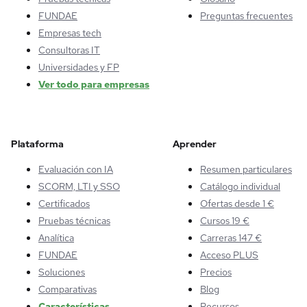
FUNDAE
Preguntas frecuentes
Empresas tech
Consultoras IT
Universidades y FP
Ver todo para empresas
Plataforma
Aprender
Evaluación con IA
Resumen particulares
SCORM, LTI y SSO
Catálogo individual
Certificados
Ofertas desde 1 €
Pruebas técnicas
Cursos 19 €
Analítica
Carreras 147 €
FUNDAE
Acceso PLUS
Soluciones
Precios
Comparativas
Blog
Características
Recursos