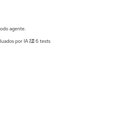
modo agente.
aluados por IA
6 tests