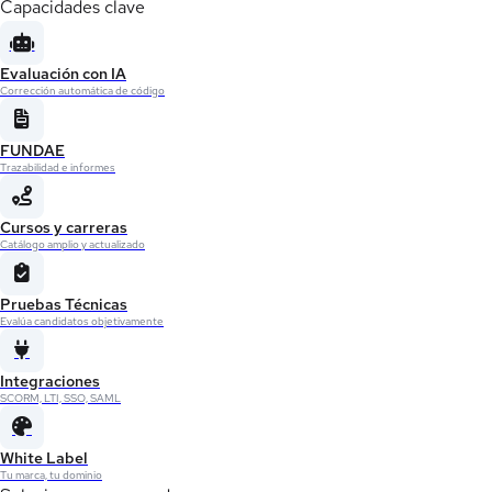
Capacidades clave
Evaluación con IA
Corrección automática de código
FUNDAE
Trazabilidad e informes
Cursos y carreras
Catálogo amplio y actualizado
Pruebas Técnicas
Evalúa candidatos objetivamente
Integraciones
SCORM, LTI, SSO, SAML
White Label
Tu marca, tu dominio