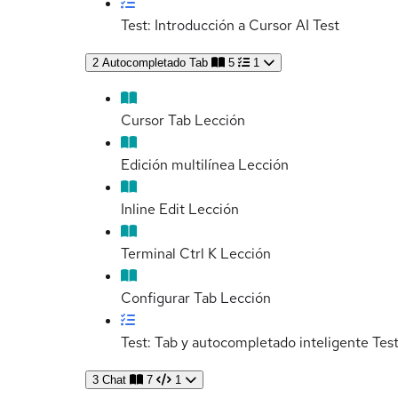
Test: Introducción a Cursor AI
Test
2
Autocompletado Tab
5
1
Cursor Tab
Lección
Edición multilínea
Lección
Inline Edit
Lección
Terminal Ctrl K
Lección
Configurar Tab
Lección
Test: Tab y autocompletado inteligente
Tes
3
Chat
7
1