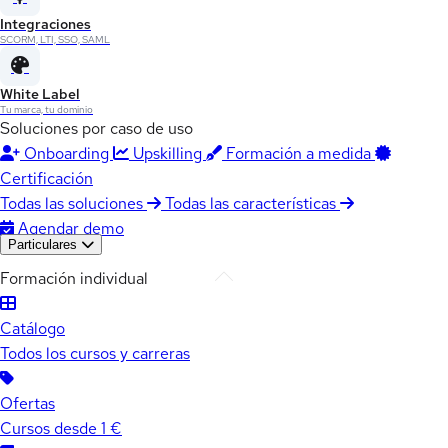
Integraciones
SCORM, LTI, SSO, SAML
White Label
Tu marca, tu dominio
Soluciones por caso de uso
Onboarding
Upskilling
Formación a medida
Certificación
Todas las soluciones
Todas las características
Agendar demo
Particulares
Formación individual
Catálogo
Todos los cursos y carreras
Ofertas
Cursos desde 1 €