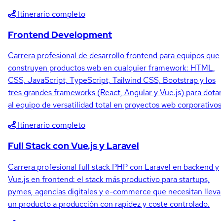
Itinerario completo
Frontend Development
Carrera profesional de desarrollo frontend para equipos que
construyen productos web en cualquier framework: HTML,
CSS, JavaScript, TypeScript, Tailwind CSS, Bootstrap y los
tres grandes frameworks (React, Angular y Vue.js) para dota
al equipo de versatilidad total en proyectos web corporativos
Itinerario completo
Full Stack con Vue.js y Laravel
Carrera profesional full stack PHP con Laravel en backend y
Vue.js en frontend: el stack más productivo para startups,
pymes, agencias digitales y e-commerce que necesitan lleva
un producto a producción con rapidez y coste controlado.