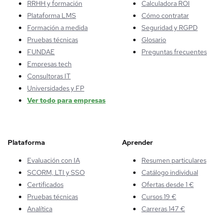
RRHH y formación
Calculadora ROI
Plataforma LMS
Cómo contratar
Formación a medida
Seguridad y RGPD
Pruebas técnicas
Glosario
FUNDAE
Preguntas frecuentes
Empresas tech
Consultoras IT
Universidades y FP
Ver todo para empresas
Plataforma
Aprender
Evaluación con IA
Resumen particulares
SCORM, LTI y SSO
Catálogo individual
Certificados
Ofertas desde 1 €
Pruebas técnicas
Cursos 19 €
Analítica
Carreras 147 €