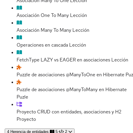
Asociación Many To One
Lección
Asociación One To Many
Lección
Asociación Many To Many
Lección
Operaciones en cascada
Lección
FetchType LAZY vs EAGER en asociaciones
Lección
Puzzle de asociaciones @ManyToOne en Hibernate
Puz
Puzzle de asociaciones @ManyToMany en Hibernate
Puzle
Proyecto CRUD con entidades, asociaciones y H2
Proyecto
4
Herencia de entidades
5
2