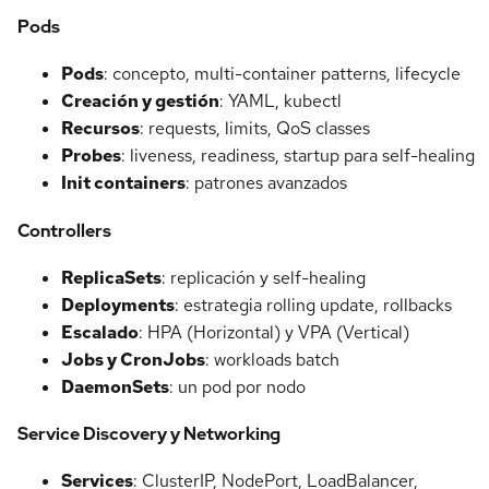
Pods
Pods
: concepto, multi-container patterns, lifecycle
Creación y gestión
: YAML, kubectl
Recursos
: requests, limits, QoS classes
Probes
: liveness, readiness, startup para self-healing
Init containers
: patrones avanzados
Controllers
ReplicaSets
: replicación y self-healing
Deployments
: estrategia rolling update, rollbacks
Escalado
: HPA (Horizontal) y VPA (Vertical)
Jobs y CronJobs
: workloads batch
DaemonSets
: un pod por nodo
Service Discovery y Networking
Services
: ClusterIP, NodePort, LoadBalancer,