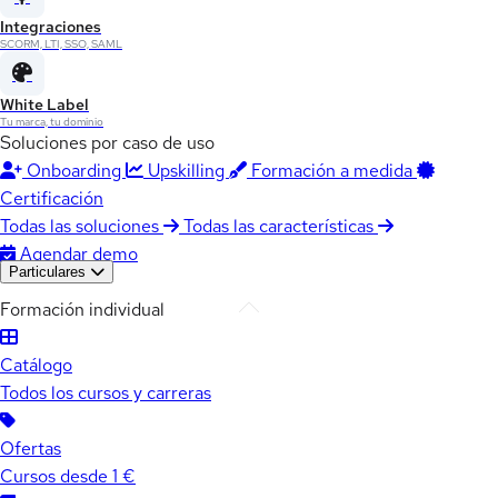
Integraciones
SCORM, LTI, SSO, SAML
White Label
Tu marca, tu dominio
Soluciones por caso de uso
Onboarding
Upskilling
Formación a medida
Certificación
Todas las soluciones
Todas las características
Agendar demo
Particulares
Formación individual
Catálogo
Todos los cursos y carreras
Ofertas
Cursos desde 1 €