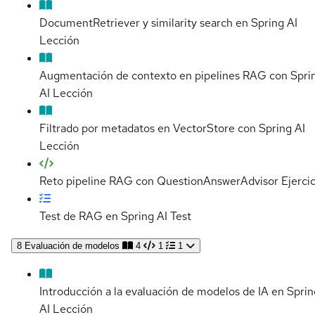
DocumentRetriever y similarity search en Spring AI
Lección
Augmentación de contexto en pipelines RAG con Spri
AI
Lección
Filtrado por metadatos en VectorStore con Spring AI
Lección
Reto pipeline RAG con QuestionAnswerAdvisor
Ejerci
Test de RAG en Spring AI
Test
8
Evaluación de modelos
4
1
1
Introducción a la evaluación de modelos de IA en Sprin
AI
Lección