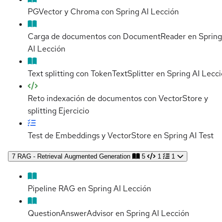
PGVector y Chroma con Spring AI
Lección
Carga de documentos con DocumentReader en Spring
AI
Lección
Text splitting con TokenTextSplitter en Spring AI
Lecci
Reto indexación de documentos con VectorStore y
splitting
Ejercicio
Test de Embeddings y VectorStore en Spring AI
Test
7
RAG - Retrieval Augmented Generation
5
1
1
Pipeline RAG en Spring AI
Lección
QuestionAnswerAdvisor en Spring AI
Lección