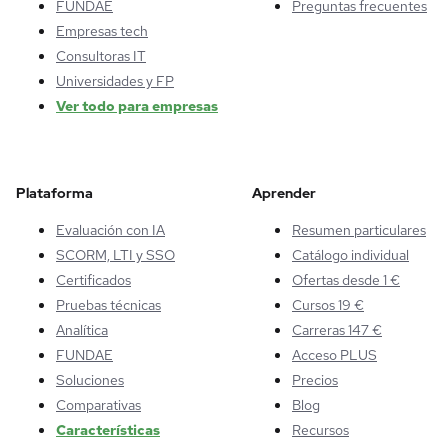
FUNDAE
Preguntas frecuentes
Empresas tech
Consultoras IT
Universidades y FP
Ver todo para empresas
Plataforma
Aprender
Evaluación con IA
Resumen particulares
SCORM, LTI y SSO
Catálogo individual
Certificados
Ofertas desde 1 €
Pruebas técnicas
Cursos 19 €
Analítica
Carreras 147 €
FUNDAE
Acceso PLUS
Soluciones
Precios
Comparativas
Blog
Características
Recursos