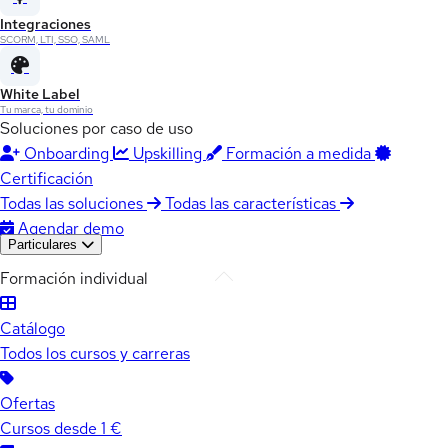
Integraciones
SCORM, LTI, SSO, SAML
White Label
Tu marca, tu dominio
Soluciones por caso de uso
Onboarding
Upskilling
Formación a medida
Certificación
Todas las soluciones
Todas las características
Agendar demo
Particulares
Formación individual
Catálogo
Todos los cursos y carreras
Ofertas
Cursos desde 1 €