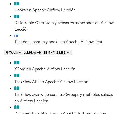
Hooks en Apache Airflow
Lección
Deferrable Operators y sensores asíncronos en Airflow
Lección
Test de sensores y hooks en Apache Airflow
Test
6
XCom y TaskFlow API
4
1
1
XCom en Apache Airflow
Lección
TaskFlow API en Apache Airflow
Lección
TaskFlow avanzado con TaskGroups y múltiples salidas
en Airflow
Lección
Dynamic Task Mapping en Apache Airflow
Lección