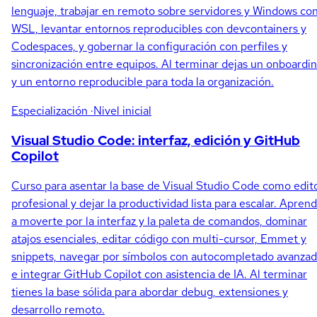
lenguaje, trabajar en remoto sobre servidores y Windows co
WSL, levantar entornos reproducibles con devcontainers y
Codespaces, y gobernar la configuración con perfiles y
sincronización entre equipos. Al terminar dejas un onboardi
y un entorno reproducible para toda la organización.
Especialización
·Nivel inicial
Visual Studio Code: interfaz, edición y GitHub
Copilot
Curso para asentar la base de Visual Studio Code como edit
profesional y dejar la productividad lista para escalar. Apren
a moverte por la interfaz y la paleta de comandos, dominar
atajos esenciales, editar código con multi-cursor, Emmet y
snippets, navegar por símbolos con autocompletado avanzad
e integrar GitHub Copilot con asistencia de IA. Al terminar
tienes la base sólida para abordar debug, extensiones y
desarrollo remoto.