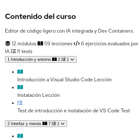
Contenido del curso
Editor de código ligero con IA integrada y Dev Containers.
12 módulos
59 lecciones
6 ejercicios evaluados por
IA
11 tests
1
Introducción y entorno
2
1
Introducción a Visual Studio Code
Lección
Instalación
Lección
Test de introducción e instalación de VS Code
Test
2
Interfaz y menús
7
1