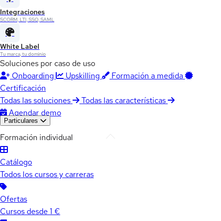
Integraciones
SCORM, LTI, SSO, SAML
White Label
Tu marca, tu dominio
Soluciones por caso de uso
Onboarding
Upskilling
Formación a medida
Certificación
Todas las soluciones
Todas las características
Agendar demo
Particulares
Formación individual
Catálogo
Todos los cursos y carreras
Ofertas
Cursos desde 1 €