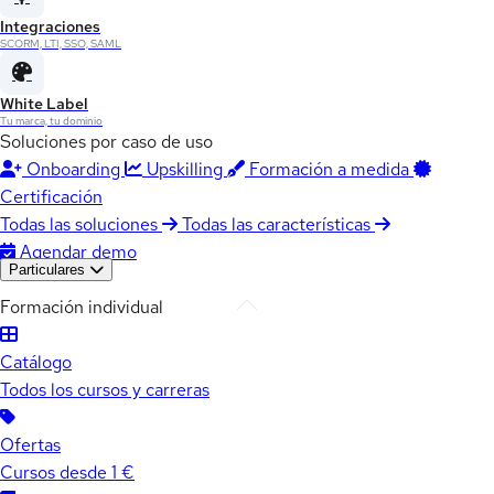
Integraciones
SCORM, LTI, SSO, SAML
White Label
Tu marca, tu dominio
Soluciones por caso de uso
Onboarding
Upskilling
Formación a medida
Certificación
Todas las soluciones
Todas las características
Agendar demo
Particulares
Formación individual
Catálogo
Todos los cursos y carreras
Ofertas
Cursos desde 1 €