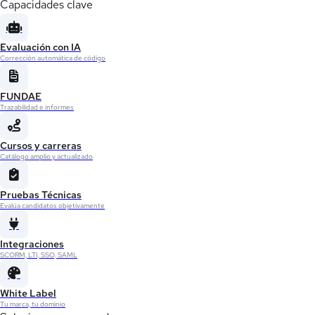
Capacidades clave
Evaluación con IA
Corrección automática de código
FUNDAE
Trazabilidad e informes
Cursos y carreras
Catálogo amplio y actualizado
Pruebas Técnicas
Evalúa candidatos objetivamente
Integraciones
SCORM, LTI, SSO, SAML
White Label
Tu marca, tu dominio