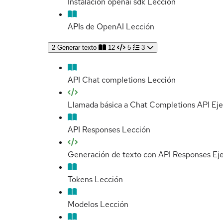
Instalación openai sdk
Lección
APIs de OpenAI
Lección
2
Generar texto
12
5
3
API Chat completions
Lección
Llamada básica a Chat Completions API
Eje
API Responses
Lección
Generación de texto con API Responses
Eje
Tokens
Lección
Modelos
Lección