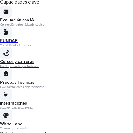
Capacidades clave
Evaluación con IA
Corrección automática de código
FUNDAE
Trazabilidad e informes
Cursos y carreras
Catálogo amplio y actualizado
Pruebas Técnicas
Evalúa candidatos objetivamente
Integraciones
SCORM, LTI, SSO, SAML
White Label
Tu marca, tu dominio