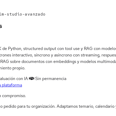
lm-studio-avanzado
s
de Python, structured output con tool use y RAG con modelos 
patrones interactivo, síncrono y asíncrono con streaming, resp
as RAG sobre documentos con embeddings y modelos multimodale
miento propio.
aluación con IA
Sin permanencia
a plataforma
n compromiso.
jo pedido para tu organización. Adaptamos temario, calendario y