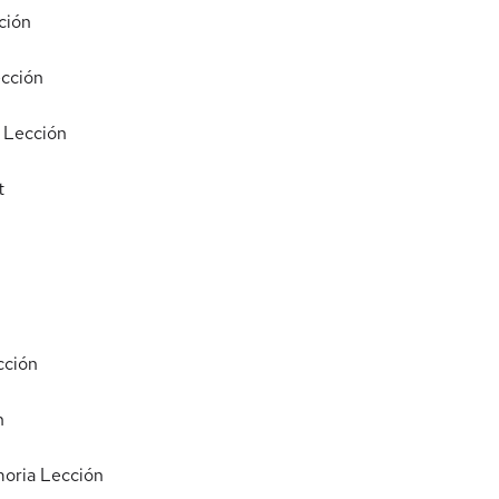
ción
cción
Lección
t
cción
n
moria
Lección