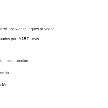
totipos y despliegues privados.
luados por IA
11 tests
en local
Lección
cción
ción