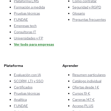
Plataforma LMS
Cómo contratar
Formación a medida
Seguridad y RGPD
Pruebas técnicas
Glosario
FUNDAE
Preguntas frecuentes
Empresas tech
Consultoras IT
Universidades y FP
Ver todo para empresas
Plataforma
Aprender
Evaluación con IA
Resumen particulares
SCORM, LTI y SSO
Catálogo individual
Certificados
Ofertas desde 1 €
Pruebas técnicas
Cursos 19 €
Analítica
Carreras 147 €
FUNDAE
Acceso PLUS