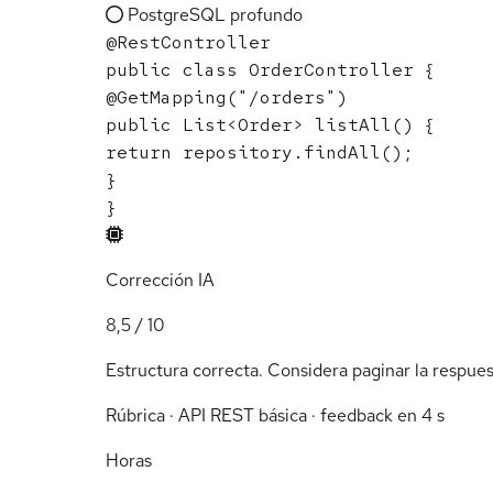
PostgreSQL profundo
@RestController
public class
OrderController
{
@GetMapping
(
"/orders"
)
public
List
<Order> listAll() {
return
repository.findAll();
}
}
Corrección IA
8,5 / 10
Estructura correcta. Considera paginar la respue
Rúbrica · API REST básica · feedback en 4 s
Horas