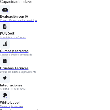
Capacidades clave
Evaluación con IA
Corrección automática de código
FUNDAE
Trazabilidad e informes
Cursos y carreras
Catálogo amplio y actualizado
Pruebas Técnicas
Evalúa candidatos objetivamente
Integraciones
SCORM, LTI, SSO, SAML
White Label
Tu marca, tu dominio