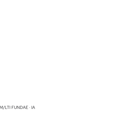
M/LTI
FUNDAE · IA