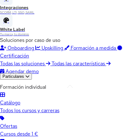
Integraciones
SCORM, LTI, SSO, SAML
White Label
Tu marca, tu dominio
Soluciones por caso de uso
Onboarding
Upskilling
Formación a medida
Certificación
Todas las soluciones
Todas las características
Agendar demo
Particulares
Formación individual
Catálogo
Todos los cursos y carreras
Ofertas
Cursos desde 1 €