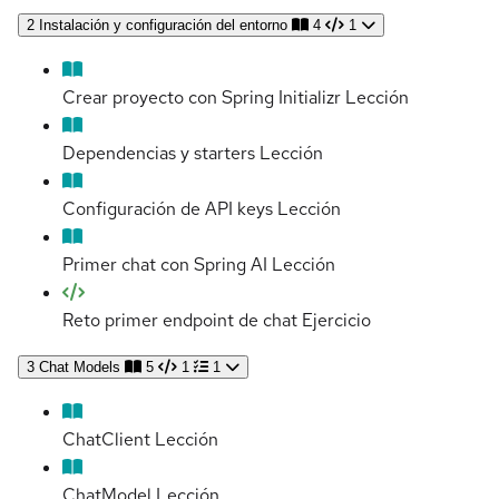
2
Instalación y configuración del entorno
4
1
Crear proyecto con Spring Initializr
Lección
Dependencias y starters
Lección
Configuración de API keys
Lección
Primer chat con Spring AI
Lección
Reto primer endpoint de chat
Ejercicio
3
Chat Models
5
1
1
ChatClient
Lección
ChatModel
Lección