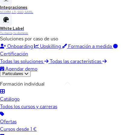
Integraciones
SCORM, LTI, SSO, SAML
White Label
Tu marca, tu dominio
Soluciones por caso de uso
Onboarding
Upskilling
Formación a medida
Certificación
Todas las soluciones
Todas las características
Agendar demo
Particulares
Formación individual
Catálogo
Todos los cursos y carreras
Ofertas
Cursos desde 1 €