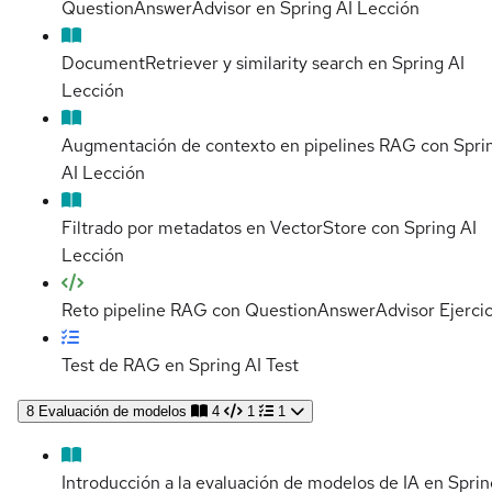
QuestionAnswerAdvisor en Spring AI
Lección
DocumentRetriever y similarity search en Spring AI
Lección
Augmentación de contexto en pipelines RAG con Spri
AI
Lección
Filtrado por metadatos en VectorStore con Spring AI
Lección
Reto pipeline RAG con QuestionAnswerAdvisor
Ejerci
Test de RAG en Spring AI
Test
8
Evaluación de modelos
4
1
1
Introducción a la evaluación de modelos de IA en Sprin