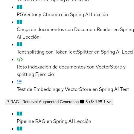
PGVector y Chroma con Spring AI
Lección
Carga de documentos con DocumentReader en Spring
AI
Lección
Text splitting con TokenTextSplitter en Spring AI
Lecci
Reto indexación de documentos con VectorStore y
splitting
Ejercicio
Test de Embeddings y VectorStore en Spring AI
Test
7
RAG - Retrieval Augmented Generation
5
1
1
Pipeline RAG en Spring AI
Lección