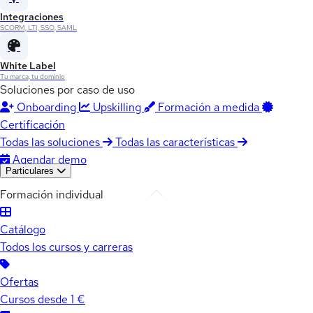
Integraciones
SCORM, LTI, SSO, SAML
White Label
Tu marca, tu dominio
Soluciones por caso de uso
Onboarding
Upskilling
Formación a medida
Certificación
Todas las soluciones
Todas las características
Agendar demo
Particulares
Formación individual
Catálogo
Todos los cursos y carreras
Ofertas
Cursos desde 1 €