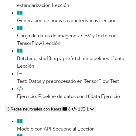
estandarización
Lección
Generación de nuevas características
Lección
Carga de datos de imágenes, CSV y texto con
TensorFlow
Lección
Batching, shuffling y prefetch en pipelines tf.data
Lección
Test: Datos y preprocesado en TensorFlow
Test
Ejercicio: Pipeline de datos con tf.data
Ejercicio
3
Redes neuronales con Keras
8
1
1
Modelo con API Secuencial
Lección