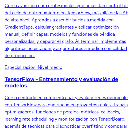
Curso avanzado para profesionales que necesitan control tot
del ciclo de entrenamiento en TensorFlow, más allá de las AP
de alto nivel. Aprendes a escribir bucles a medida con
GradientTape, calcular gradientes y aplicar optimización
manual, definir capas, modelos y funciones de pérdida
personalizadas, y depurar el grafo. Al terminar implementas
algoritmos no estándar y arquitecturas a medida con calidad
de producción.
Especialización
·Nivel medio
TensorFlow - Entrenamiento y evaluación de
modelos
Curso centrado en cómo entrenar y evaluar redes neuronale
con TensorFlow para que rindan en proyectos reales. Trabaja
optimizadores, funciones de pérdida, métricas, callbacks,
learning rate scheduling y monitorización con TensorBoard,
además de técnicas para diagnosticar overfitting y comparar