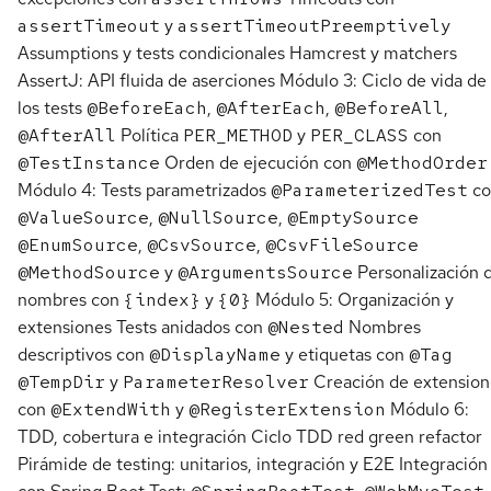
assertTimeout
y
assertTimeoutPreemptively
Assumptions y tests condicionales Hamcrest y matchers
AssertJ: API fluida de aserciones Módulo 3: Ciclo de vida de
los tests
@BeforeEach
,
@AfterEach
,
@BeforeAll
,
@AfterAll
Política
PER_METHOD
y
PER_CLASS
con
@TestInstance
Orden de ejecución con
@MethodOrder
Módulo 4: Tests parametrizados
@ParameterizedTest
co
@ValueSource
,
@NullSource
,
@EmptySource
@EnumSource
,
@CsvSource
,
@CsvFileSource
@MethodSource
y
@ArgumentsSource
Personalización 
nombres con
{index}
y
{0}
Módulo 5: Organización y
extensiones Tests anidados con
@Nested
Nombres
descriptivos con
@DisplayName
y etiquetas con
@Tag
@TempDir
y
ParameterResolver
Creación de extension
con
@ExtendWith
y
@RegisterExtension
Módulo 6:
TDD, cobertura e integración Ciclo TDD red green refactor
Pirámide de testing: unitarios, integración y E2E Integración