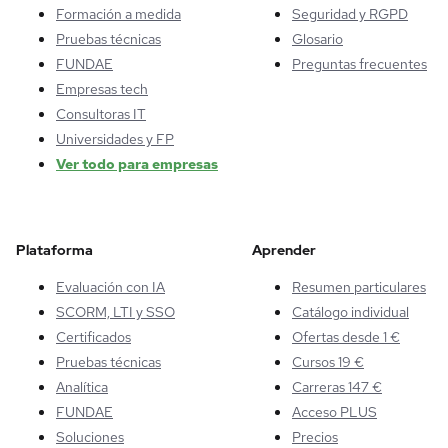
Formación a medida
Seguridad y RGPD
Pruebas técnicas
Glosario
FUNDAE
Preguntas frecuentes
Empresas tech
Consultoras IT
Universidades y FP
Ver todo para empresas
Plataforma
Aprender
Evaluación con IA
Resumen particulares
SCORM, LTI y SSO
Catálogo individual
Certificados
Ofertas desde 1 €
Pruebas técnicas
Cursos 19 €
Analítica
Carreras 147 €
FUNDAE
Acceso PLUS
Soluciones
Precios