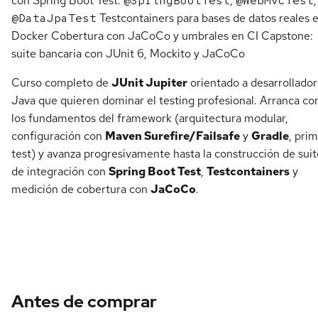
con Spring Boot Test:
@SpringBootTest
,
@WebMvcTest
,
@DataJpaTest
Testcontainers para bases de datos reales 
Docker Cobertura con JaCoCo y umbrales en CI Capstone:
suite bancaria con JUnit 6, Mockito y JaCoCo
Curso completo de
JUnit Jupiter
orientado a desarrollado
Java que quieren dominar el testing profesional. Arranca co
los fundamentos del framework (arquitectura modular,
configuración con
Maven Surefire/Failsafe
y
Gradle
, pri
test) y avanza progresivamente hasta la construcción de suit
de integración con
Spring Boot Test
,
Testcontainers
y
medición de cobertura con
JaCoCo
.
Antes de comprar