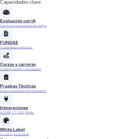
Capacidades clave
Evaluación con IA
Corrección automática de código
FUNDAE
Trazabilidad e informes
Cursos y carreras
Catálogo amplio y actualizado
Pruebas Técnicas
Evalúa candidatos objetivamente
Integraciones
SCORM, LTI, SSO, SAML
White Label
Tu marca, tu dominio