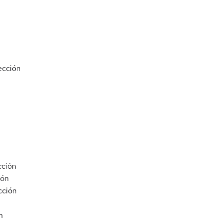
ección
cción
ión
cción
n