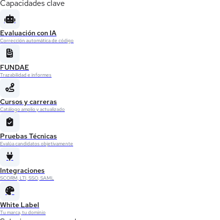
Capacidades clave
Evaluación con IA
Corrección automática de código
FUNDAE
Trazabilidad e informes
Cursos y carreras
Catálogo amplio y actualizado
Pruebas Técnicas
Evalúa candidatos objetivamente
Integraciones
SCORM, LTI, SSO, SAML
White Label
Tu marca, tu dominio