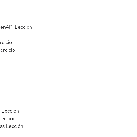
penAPI
Lección
rcicio
jercicio
I
Lección
Lección
as
Lección