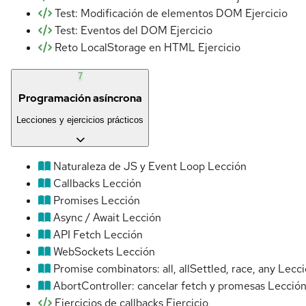
Test: Modificación de elementos DOM
Ejercicio
Test: Eventos del DOM
Ejercicio
Reto LocalStorage en HTML
Ejercicio
7
Programación asíncrona
Lecciones y ejercicios prácticos
Naturaleza de JS y Event Loop
Lección
Callbacks
Lección
Promises
Lección
Async / Await
Lección
API Fetch
Lección
WebSockets
Lección
Promise combinators: all, allSettled, race, any
Lecci
AbortController: cancelar fetch y promesas
Lecció
Ejercicios de callbacks
Ejercicio