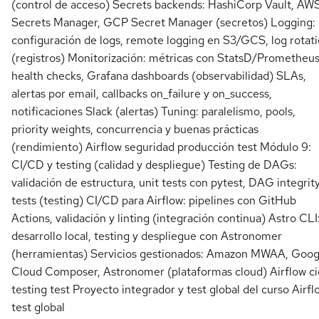
(control de acceso) Secrets backends: HashiCorp Vault, AW
Secrets Manager, GCP Secret Manager (secretos) Logging:
configuración de logs, remote logging en S3/GCS, log rotat
(registros) Monitorización: métricas con StatsD/Prometheus
health checks, Grafana dashboards (observabilidad) SLAs,
alertas por email, callbacks on_failure y on_success,
notificaciones Slack (alertas) Tuning: paralelismo, pools,
priority weights, concurrencia y buenas prácticas
(rendimiento) Airflow seguridad producción test Módulo 9:
CI/CD y testing (calidad y despliegue) Testing de DAGs:
validación de estructura, unit tests con pytest, DAG integrit
tests (testing) CI/CD para Airflow: pipelines con GitHub
Actions, validación y linting (integración continua) Astro CLI
desarrollo local, testing y despliegue con Astronomer
(herramientas) Servicios gestionados: Amazon MWAA, Goog
Cloud Composer, Astronomer (plataformas cloud) Airflow ci
testing test Proyecto integrador y test global del curso Airfl
test global