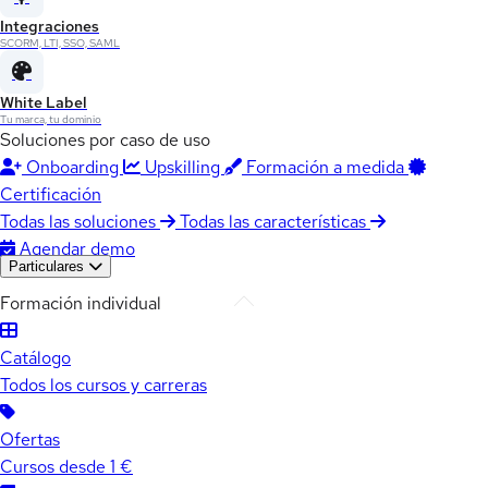
Integraciones
SCORM, LTI, SSO, SAML
White Label
Tu marca, tu dominio
Soluciones por caso de uso
Onboarding
Upskilling
Formación a medida
Certificación
Todas las soluciones
Todas las características
Agendar demo
Particulares
Formación individual
Catálogo
Todos los cursos y carreras
Ofertas
Cursos desde 1 €