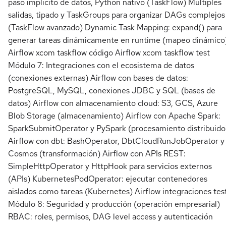
paso implícito de datos, Python nativo (TaskFlow) Múltiples
salidas, tipado y TaskGroups para organizar DAGs complejos
(TaskFlow avanzado) Dynamic Task Mapping: expand() para
generar tareas dinámicamente en runtime (mapeo dinámico
Airflow xcom taskflow código Airflow xcom taskflow test
Módulo 7: Integraciones con el ecosistema de datos
(conexiones externas) Airflow con bases de datos:
PostgreSQL, MySQL, conexiones JDBC y SQL (bases de
datos) Airflow con almacenamiento cloud: S3, GCS, Azure
Blob Storage (almacenamiento) Airflow con Apache Spark:
SparkSubmitOperator y PySpark (procesamiento distribuido
Airflow con dbt: BashOperator, DbtCloudRunJobOperator y
Cosmos (transformación) Airflow con APIs REST:
SimpleHttpOperator y HttpHook para servicios externos
(APIs) KubernetesPodOperator: ejecutar contenedores
aislados como tareas (Kubernetes) Airflow integraciones tes
Módulo 8: Seguridad y producción (operación empresarial)
RBAC: roles, permisos, DAG level access y autenticación