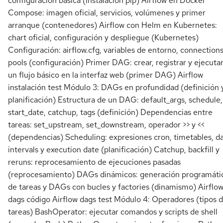
configuración básica (instalación pip) Airflow en Docker
Compose: imagen oficial, servicios, volúmenes y primer
arranque (contenedores) Airflow con Helm en Kubernetes:
chart oficial, configuración y despliegue (Kubernetes)
Configuración: airflow.cfg, variables de entorno, connections
pools (configuración) Primer DAG: crear, registrar y ejecuta
un flujo básico en la interfaz web (primer DAG) Airflow
instalación test Módulo 3: DAGs en profundidad (definición 
planificación) Estructura de un DAG: default_args, schedule,
start_date, catchup, tags (definición) Dependencias entre
tareas: set_upstream, set_downstream, operador >> y <<
(dependencias) Scheduling: expresiones cron, timetables, d
intervals y execution date (planificación) Catchup, backfill y
reruns: reprocesamiento de ejecuciones pasadas
(reprocesamiento) DAGs dinámicos: generación programáti
de tareas y DAGs con bucles y factories (dinamismo) Airflo
dags código Airflow dags test Módulo 4: Operadores (tipos 
tareas) BashOperator: ejecutar comandos y scripts de shell