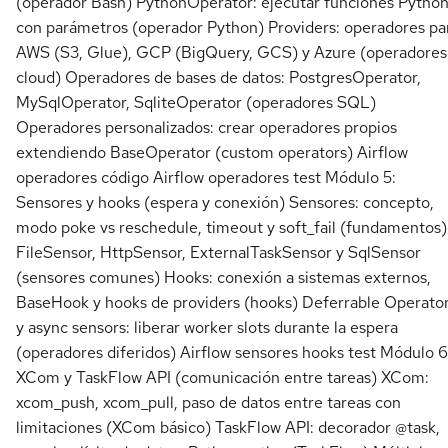
(operador Bash) PythonOperator: ejecutar funciones Pytho
con parámetros (operador Python) Providers: operadores pa
AWS (S3, Glue), GCP (BigQuery, GCS) y Azure (operadores
cloud) Operadores de bases de datos: PostgresOperator,
MySqlOperator, SqliteOperator (operadores SQL)
Operadores personalizados: crear operadores propios
extendiendo BaseOperator (custom operators) Airflow
operadores código Airflow operadores test Módulo 5:
Sensores y hooks (espera y conexión) Sensores: concepto,
modo poke vs reschedule, timeout y soft_fail (fundamentos)
FileSensor, HttpSensor, ExternalTaskSensor y SqlSensor
(sensores comunes) Hooks: conexión a sistemas externos,
BaseHook y hooks de providers (hooks) Deferrable Operato
y async sensors: liberar worker slots durante la espera
(operadores diferidos) Airflow sensores hooks test Módulo 6
XCom y TaskFlow API (comunicación entre tareas) XCom:
xcom_push, xcom_pull, paso de datos entre tareas con
limitaciones (XCom básico) TaskFlow API: decorador @task,