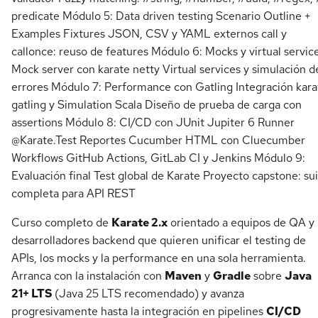
predicate Módulo 5: Data driven testing Scenario Outline +
Examples Fixtures JSON, CSV y YAML externos call y
callonce: reuso de features Módulo 6: Mocks y virtual servic
Mock server con karate netty Virtual services y simulación d
errores Módulo 7: Performance con Gatling Integración kara
gatling y Simulation Scala Diseño de prueba de carga con
assertions Módulo 8: CI/CD con JUnit Jupiter 6 Runner
@Karate.Test Reportes Cucumber HTML con Cluecumber
Workflows GitHub Actions, GitLab CI y Jenkins Módulo 9:
Evaluación final Test global de Karate Proyecto capstone: su
completa para API REST
Curso completo de
Karate 2.x
orientado a equipos de QA y
desarrolladores backend que quieren unificar el testing de
APIs, los mocks y la performance en una sola herramienta.
Arranca con la instalación con
Maven
y
Gradle
sobre
Java
21+ LTS
(Java 25 LTS recomendado) y avanza
progresivamente hasta la integración en pipelines
CI/CD