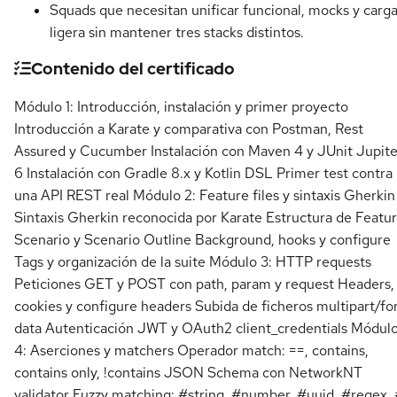
Squads que necesitan unificar funcional, mocks y carg
ligera sin mantener tres stacks distintos.
Contenido del certificado
Módulo 1: Introducción, instalación y primer proyecto
Introducción a Karate y comparativa con Postman, Rest
Assured y Cucumber Instalación con Maven 4 y JUnit Jupite
6 Instalación con Gradle 8.x y Kotlin DSL Primer test contra
una API REST real Módulo 2: Feature files y sintaxis Gherkin
Sintaxis Gherkin reconocida por Karate Estructura de Featur
Scenario y Scenario Outline Background, hooks y configure
Tags y organización de la suite Módulo 3: HTTP requests
Peticiones GET y POST con path, param y request Headers,
cookies y configure headers Subida de ficheros multipart/f
data Autenticación JWT y OAuth2 client_credentials Módul
4: Aserciones y matchers Operador match: ==, contains,
contains only, !contains JSON Schema con NetworkNT
validator Fuzzy matching: #string, #number, #uuid, #regex,