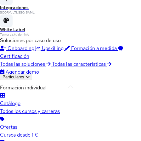
Integraciones
SCORM, LTI, SSO, SAML
White Label
Tu marca, tu dominio
Soluciones por caso de uso
Onboarding
Upskilling
Formación a medida
Certificación
Todas las soluciones
Todas las características
Agendar demo
Particulares
Formación individual
Catálogo
Todos los cursos y carreras
Ofertas
Cursos desde 1 €