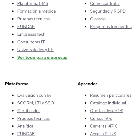
Plataforma LMS
Cómo contratar
Formación a medida
Seguridad y RGPD
Pruebas técnicas
Glosario
FUNDAE
Preguntas frecuentes
Empresas tech
Consultoras IT
Universidades y FP
Ver todo para empresas
Plataforma
Aprender
Evaluación con IA
Resumen particulares
SCORM, LTI y SSO
Catálogo individual
Certificados
Ofertas desde 1 €
Pruebas técnicas
Cursos 19 €
Analítica
Carreras 147 €
FUNDAE
Acceso PLUS