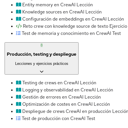
Entity memory en CrewAI
Lección
Knowledge sources en CrewAI
Lección
Configuración de embeddings en CrewAI
Lección
Reto crew con knowledge source de texto
Ejercicio
Test de memoria y conocimiento en CrewAI
Test
8
Producción, testing y despliegue
Lecciones y ejercicios prácticos
Testing de crews en CrewAI
Lección
Logging y observabilidad en CrewAI
Lección
Gestión de errores en CrewAI
Lección
Optimización de costes en CrewAI
Lección
Despliegue de crews CrewAI en producción
Lecció
Test de producción con CrewAI
Test