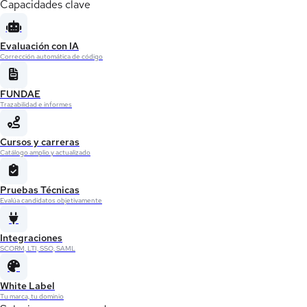
Capacidades clave
Evaluación con IA
Corrección automática de código
FUNDAE
Trazabilidad e informes
Cursos y carreras
Catálogo amplio y actualizado
Pruebas Técnicas
Evalúa candidatos objetivamente
Integraciones
SCORM, LTI, SSO, SAML
White Label
Tu marca, tu dominio