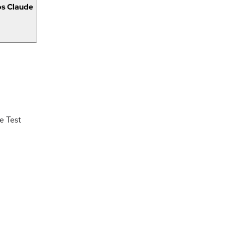
os Claude
de
Test