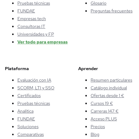
Pruebas técnicas
Glosario
FUNDAE
Preguntas frecuentes
Empresas tech
Consultoras IT
Universidades y FP
Ver todo para empresas
Plataforma
Aprender
Evaluación con IA
Resumen particulares
SCORM, LTI y SSO
Catálogo individual
Certificados
Ofertas desde 1 €
Pruebas técnicas
Cursos 19 €
Analítica
Carreras 147 €
FUNDAE
Acceso PLUS
Soluciones
Precios
Comparativas
Blog