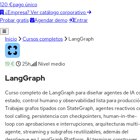
120 €
pago único
¿Empresa? Ver catálogo corporativo
Agendar demo
Entrar
Probar gratis
Inicio
Cursos completos
LangGraph
19 €
25h
Nivel medio
LangGraph
Curso completo de LangGraph para diseñar agentes de IA c
estado, control humano y observabilidad lista para producció
Trabajas grafos tipados con StateGraph, agentes reactivos c
tool calling, persistencia con checkpointers, human-in-the-
loop con aprobaciones e interrupciones, arquitecturas multi-
agente, streaming y subgrafos reutilizables, además del
despliegue en LangGraph Platform. Al terminar construyes