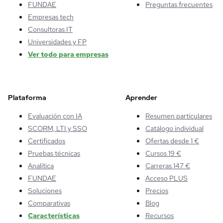
FUNDAE
Preguntas frecuentes
Empresas tech
Consultoras IT
Universidades y FP
Ver todo para empresas
Plataforma
Aprender
Evaluación con IA
Resumen particulares
SCORM, LTI y SSO
Catálogo individual
Certificados
Ofertas desde 1 €
Pruebas técnicas
Cursos 19 €
Analítica
Carreras 147 €
FUNDAE
Acceso PLUS
Soluciones
Precios
Comparativas
Blog
Características
Recursos