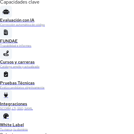
Capacidades clave
Evaluación con IA
Corrección automática de código
FUNDAE
Trazabilidad e informes
Cursos y carreras
Catálogo amplio y actualizado
Pruebas Técnicas
Evalúa candidatos objetivamente
Integraciones
SCORM, LTI, SSO, SAML
White Label
Tu marca, tu dominio