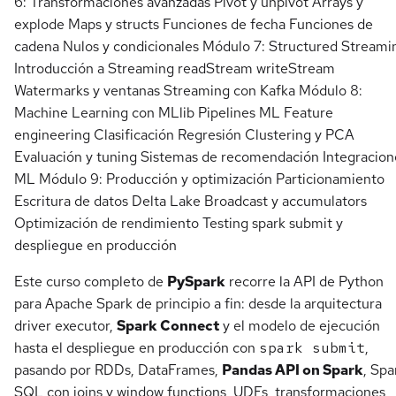
6: Transformaciones avanzadas Pivot y unpivot Arrays y
explode Maps y structs Funciones de fecha Funciones de
cadena Nulos y condicionales Módulo 7: Structured Streami
Introducción a Streaming readStream writeStream
Watermarks y ventanas Streaming con Kafka Módulo 8:
Machine Learning con MLlib Pipelines ML Feature
engineering Clasificación Regresión Clustering y PCA
Evaluación y tuning Sistemas de recomendación Integracion
ML Módulo 9: Producción y optimización Particionamiento
Escritura de datos Delta Lake Broadcast y accumulators
Optimización de rendimiento Testing spark submit y
despliegue en producción
Este curso completo de
PySpark
recorre la API de Python
para Apache Spark de principio a fin: desde la arquitectura
driver executor,
Spark Connect
y el modelo de ejecución
hasta el despliegue en producción con
spark submit
,
pasando por RDDs, DataFrames,
Pandas API on Spark
, Spa
SQL con joins y window functions, UDFs, transformaciones