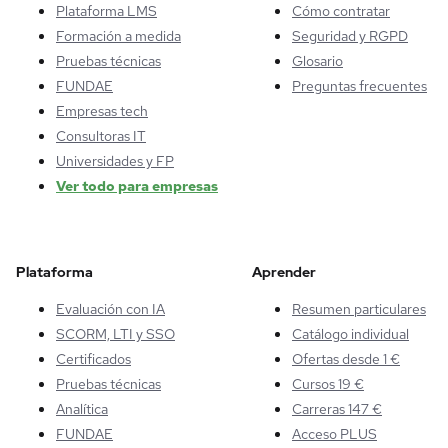
Plataforma LMS
Cómo contratar
Formación a medida
Seguridad y RGPD
Pruebas técnicas
Glosario
FUNDAE
Preguntas frecuentes
Empresas tech
Consultoras IT
Universidades y FP
Ver todo para empresas
Plataforma
Aprender
Evaluación con IA
Resumen particulares
SCORM, LTI y SSO
Catálogo individual
Certificados
Ofertas desde 1 €
Pruebas técnicas
Cursos 19 €
Analítica
Carreras 147 €
FUNDAE
Acceso PLUS