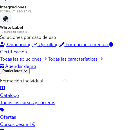
Integraciones
SCORM, LTI, SSO, SAML
White Label
Tu marca, tu dominio
Soluciones por caso de uso
Onboarding
Upskilling
Formación a medida
Certificación
Todas las soluciones
Todas las características
Agendar demo
Particulares
Formación individual
Catálogo
Todos los cursos y carreras
Ofertas
Cursos desde 1 €