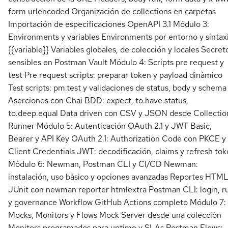
form urlencoded Organización de collections en carpetas
Importación de especificaciones OpenAPI 3.1 Módulo 3:
Environments y variables Environments por entorno y sintax
{{variable}} Variables globales, de colección y locales Secret
sensibles en Postman Vault Módulo 4: Scripts pre request y
test Pre request scripts: preparar token y payload dinámico
Test scripts: pm.test y validaciones de status, body y schema
Aserciones con Chai BDD: expect, to.have.status,
to.deep.equal Data driven con CSV y JSON desde Collectio
Runner Módulo 5: Autenticación OAuth 2.1 y JWT Basic,
Bearer y API Key OAuth 2.1: Authorization Code con PKCE y
Client Credentials JWT: decodificación, claims y refresh to
Módulo 6: Newman, Postman CLI y CI/CD Newman:
instalación, uso básico y opciones avanzadas Reportes HTML
JUnit con newman reporter htmlextra Postman CLI: login, r
y governance Workflow GitHub Actions completo Módulo 7:
Mocks, Monitors y Flows Mock Server desde una colección
Monitors programados para uptime y SLAs Postman Flows: